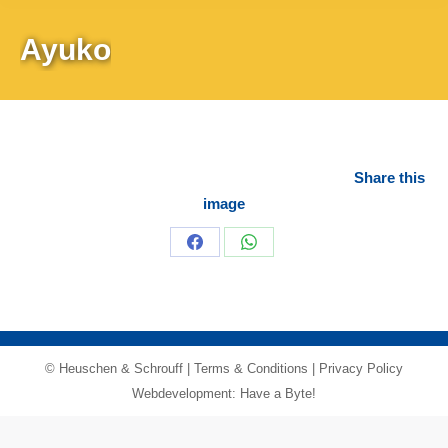
Ayuko
Share this
image
Share
Share
on
on
Facebook
WhatsApp
© Heuschen & Schrouff |
Terms & Conditions
|
Privacy Policy
Webdevelopment: Have a Byte!