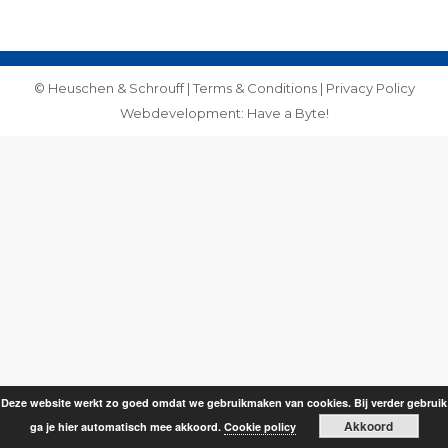
on
on
Facebook
WhatsApp
© Heuschen & Schrouff |
Terms & Conditions
|
Privacy Policy
Webdevelopment: Have a Byte!
Deze website werkt zo goed omdat we gebruikmaken van cookies. Bij verder gebruik
Akkoord
ga je hier automatisch mee akkoord.
Cookie policy