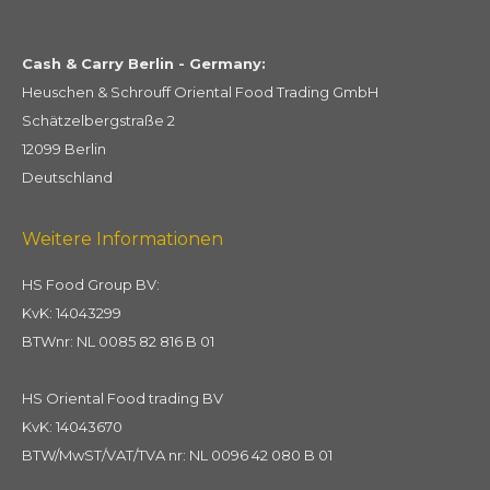
Cash & Carry Berlin - Germany:
Heuschen & Schrouff Oriental Food Trading GmbH
Schätzelbergstraße 2
12099 Berlin
Deutschland
Weitere Informationen
HS Food Group BV:
KvK: 14043299
BTWnr: NL 0085 82 816 B 01
HS Oriental Food trading BV
KvK: 14043670
BTW/MwST/VAT/TVA nr: NL 0096 42 080 B 01