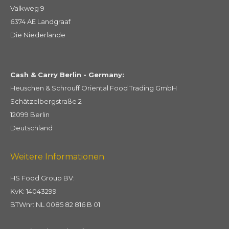
Valkweg 9
6374 AE Landgraaf
Die Niederlände
Cash & Carry Berlin - Germany:
Heuschen & Schrouff Oriental Food Trading GmbH
Schätzelbergstraße 2
12099 Berlin
Deutschland
Weitere Informationen
HS Food Group BV:
KvK: 14043299
BTWnr: NL 0085 82 816 B 01