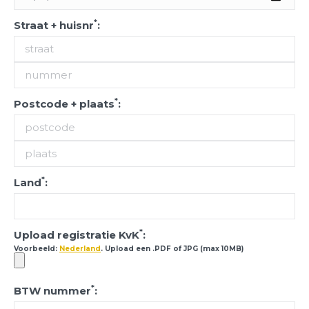
*
Straat + huisnr
:
*
Postcode + plaats
:
*
Land
:
*
Upload registratie KvK
:
Voorbeeld:
Nederland
. Upload een .PDF of JPG (max 10MB)
*
BTW nummer
: