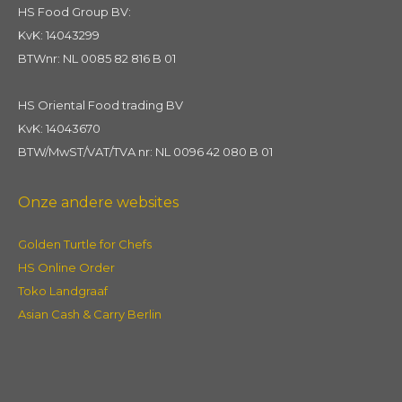
HS Food Group BV:
KvK: 14043299
BTWnr: NL 0085 82 816 B 01
HS Oriental Food trading BV
KvK: 14043670
BTW/MwST/VAT/TVA nr: NL 0096 42 080 B 01
Onze andere websites
Golden Turtle for Chefs
HS Online Order
Toko Landgraaf
Asian Cash & Carry Berlin