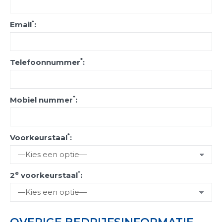
*
Email
:
*
Telefoonnummer
:
*
Mobiel nummer
:
*
Voorkeurstaal
:
e
*
2
voorkeurstaal
: