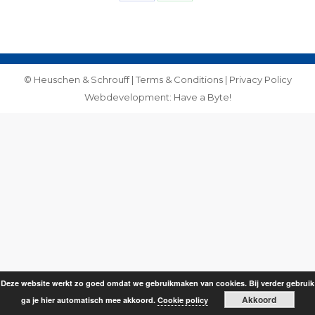
Share
Share
on
on
Facebook
WhatsApp
© Heuschen & Schrouff |
Terms & Conditions
|
Privacy Policy
Webdevelopment: Have a Byte!
Deze website werkt zo goed omdat we gebruikmaken van cookies. Bij verder gebruik
Akkoord
ga je hier automatisch mee akkoord.
Cookie policy