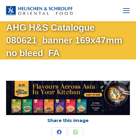
AHG H&S Catalogue
080621_banner 169x47mm
no bleed_FA
Share this image