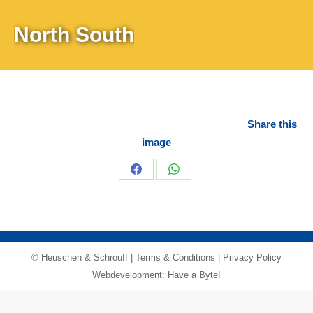
North South
Share this
image
Share
Share
on
on
Facebook
WhatsApp
© Heuschen & Schrouff |
Terms & Conditions
|
Privacy Policy
Webdevelopment: Have a Byte!