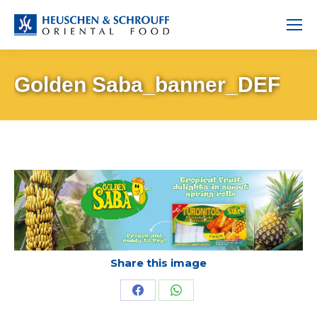
Golden Saba_banner_DEF
Share this image
Share
Share