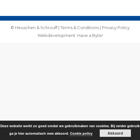
on
on
Facebook
WhatsApp
© Heuschen & Schrouff |
Terms & Conditions
|
Privacy Policy
Webdevelopment: Have a Byte!
Deze website werkt zo goed omdat we gebruikmaken van cookies. Bij verder gebruik
Akkoord
ga je hier automatisch mee akkoord.
Cookie policy