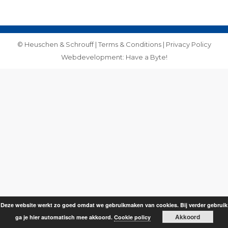
on
on
Facebook
WhatsApp
© Heuschen & Schrouff |
Terms & Conditions
|
Privacy Policy
Webdevelopment: Have a Byte!
Deze website werkt zo goed omdat we gebruikmaken van cookies. Bij verder gebruik
Akkoord
ga je hier automatisch mee akkoord.
Cookie policy