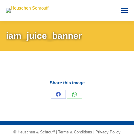
iam_juice_banner
Share this image
Share
Share
on
on
Facebook
WhatsApp
© Heuschen & Schrouff |
Terms & Conditions
|
Privacy Policy