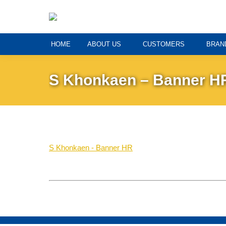
HOME
ABOUT US
CUSTOMERS
BRAN
S Khonkaen – Banner H
S Khonkaen - Banner HR