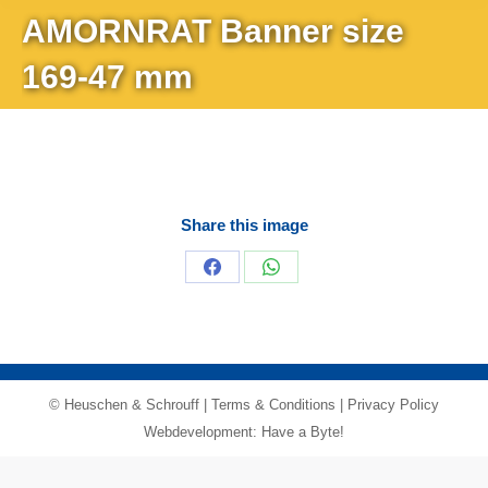
AMORNRAT Banner size
169-47 mm
Share this image
Share
Share
on
on
Facebook
WhatsApp
© Heuschen & Schrouff |
Terms & Conditions
|
Privacy Policy
Webdevelopment: Have a Byte!