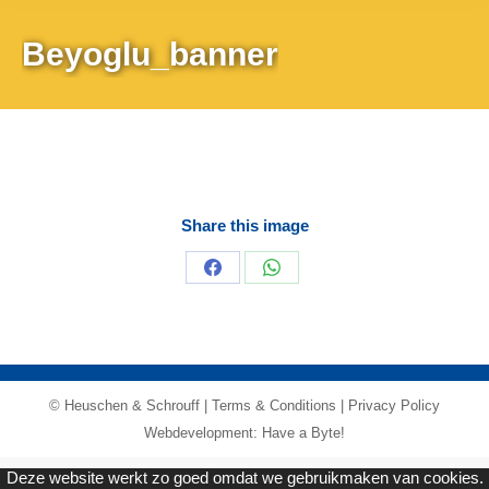
Beyoglu_banner
Share this image
Share
Share
on
on
Facebook
WhatsApp
© Heuschen & Schrouff |
Terms & Conditions
|
Privacy Policy
Webdevelopment: Have a Byte!
Deze website werkt zo goed omdat we gebruikmaken van cookies.