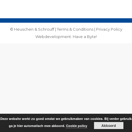
on
on
Facebook
WhatsApp
© Heuschen & Schrouff |
Terms & Conditions
|
Privacy Policy
Webdevelopment: Have a Byte!
Deze website werkt zo goed omdat we gebruikmaken van cookies. Bij verder gebruik
Akkoord
ga je hier automatisch mee akkoord.
Cookie policy