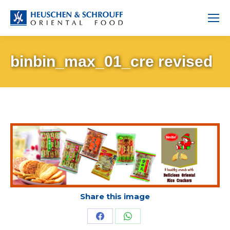
binbin_max_01_cre revised
Share this image
Share
Share