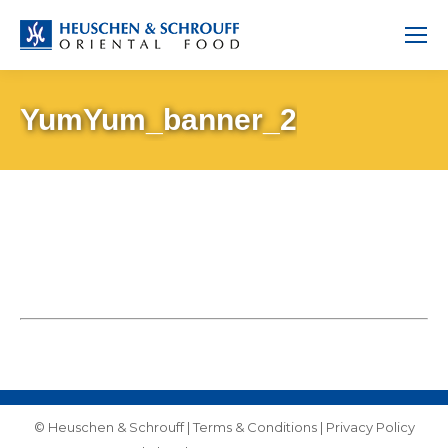
YumYum_banner_2
© Heuschen & Schrouff |
Terms & Conditions
|
Privacy Policy