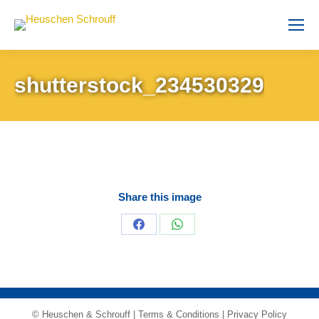
shutterstock_234530329
Share this image
Share
Share
on
on
Facebook
WhatsApp
© Heuschen & Schrouff |
Terms & Conditions
|
Privacy Policy