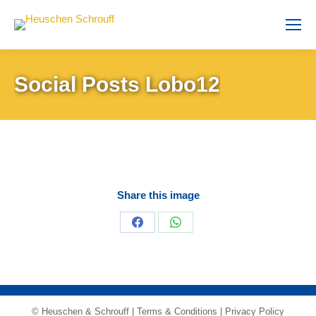
Social Posts Lobo12
Share this image
Share
Share
on
on
Facebook
WhatsApp
© Heuschen & Schrouff |
Terms & Conditions
|
Privacy Policy