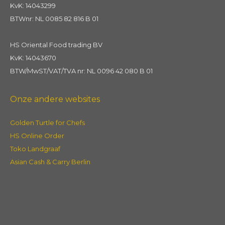
KvK: 14043299
BTWnr: NL 0085 82 816 B 01
HS Oriental Food trading BV
KvK: 14043670
BTW/MwST/VAT/TVA nr: NL 0096 42 080 B 01
Onze andere websites
Golden Turtle for Chefs
HS Online Order
Toko Landgraaf
Asian Cash & Carry Berlin