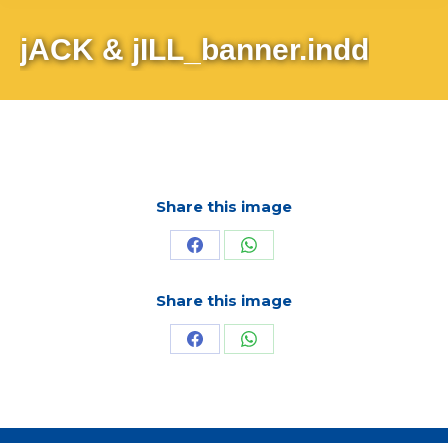
jACK & jILL_banner.indd
Share this image
Share
Share
on
on
Share this image
Facebook
WhatsApp
Share
Share
on
on
Facebook
WhatsApp