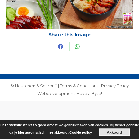
on
on
Facebook
WhatsApp
Share this image
Share
Share
on
on
Facebook
WhatsApp
© Heuschen & Schrouff |
Terms & Conditions
|
Privacy Policy
Webdevelopment: Have a Byte!
Deze website werkt zo goed omdat we gebruikmaken van cookies. Bij verder gebruik
Akkoord
ga je hier automatisch mee akkoord.
Cookie policy