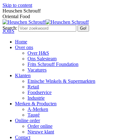
Skip to content
Heuschen Schrouff
Oriental Food
Search:
JOBS
Home
Over ons
Over H&S
Ons Salesteam
Frits Schrouff Foundation
Vacatures
Klanten
Etnische Winkels & Supermarkten
Retail
Foodservice
Industrie
Merken & Producten
A-Merken
Taugé
Online order
Order online
Nieuwe klant
Contact