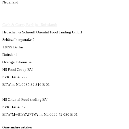
Nederland
Cash & Carry Berlijn - Duitsland:
Heuschen & Schrouff Oriental Food Trading GmbH
Schätzelbergstraße 2
12099 Berlin
Duitsland
Overige Informatie
HS Food Group BV:
KvK: 14043299
BTWnr: NL 0085 82 816 B 01
HS Oriental Food trading BV
KvK: 14043670
BTW/MwST/VAT/TVA nr: NL 0096 42 080 B 01
Onze andere websites