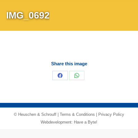
IMG_0692
Share this image
Share
Share
on
on
Facebook
WhatsApp
© Heuschen & Schrouff |
Terms & Conditions
|
Privacy Policy
Webdevelopment: Have a Byte!