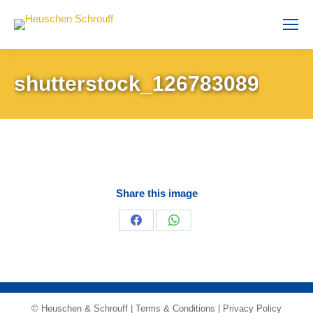
shutterstock_126783089
Share this image
Share
Share
on
on
Facebook
WhatsApp
© Heuschen & Schrouff |
Terms & Conditions
|
Privacy Policy